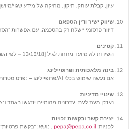
עיון, קבלת עותק, תיקון, מחיקה של מידע שגוי/מיושן
שיווק ישיר ודין הספאם
דיוור פרסומי יישלח רק בהסכמה, עם אפשרות “הסר”
קטינים
השירות לא מיועד מתחת לגיל [13/16/18 – לפי השירות]. אם התגלה איסוף לא מורשה – נפעל למחיקה.
בינה מלאכותית ופרופיילינג
אם נעשה שימוש בכלי AI/פרופיילינג – נפרט מטרות, סוגי נתונים וההשפעה הצפויה, ונאפשר הסתייגות (opt-out).
שינויי מדיניות
נעדכן מעת לעת. עדכונים מהותיים יודגשו באתר ונצ
יצירת קשר ובקשות זכויות
לפניות:
pepa@pepa.co.il
, נושא: “בקשת פרטיות”.