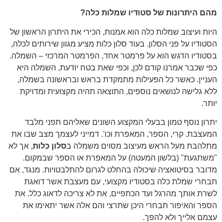
מהם היתרונות של סטודיו שמלות כלה?
היות ועיצוב שמלות כלה הוא אמנות, הכירי את היתרון הראשון של
הסטודיו על פני הסלון. בעוד סלון כלות מציע מגוון שירותים לכלה,
בסטודיו הדגש הוא על פרמטר אחד, הפרמטר המרכזי – השמלה.
כפי שכבר אמרנו קודם לכן, וכפי שאת בטח יודעת, השמלה היא
העניין. כאשר כל הפעילות מתמקדת בראש ובראשונה בשמלה,
ללא גלישה לנושאים נוספים, התוצאה תהיה מקצועית ומדויקת
יותר.
יתרון נוסף טמון בבעלי המקצוע השונים שאליהם תפני מלבד
המעצבת. קרי, הספר, המאפרת וכו'. דמייני לעצמך מצב שבו את
מתלהבת מעל הראש מעיצוב מסוים משמלה ב
סלון כלות
, אך לא
"משתגעת" (בלשון המעטה) על המאפרת או הספר שבמקום.
מדובר בסיטואציה שיכולה בהחלט לגרום להתלבטויות. מנגד, אם
תבחרי שמלת כלה בסטודיו מקצועי, עם מעצבת אשר דואגת
לשרת אותך מהרגל ועד הכתפיים, את לא צריכה לדאוג כלל. את
הספר והאיפור תבחרי היכן שתרצי והם אלה אשר יתאימו את
עצמם אלייך ולא להפך.