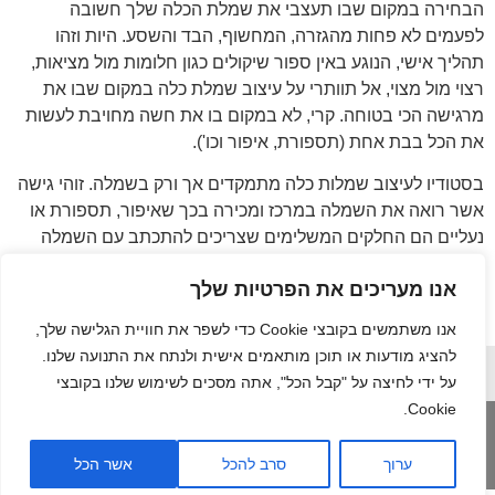
הבחירה במקום שבו תעצבי את שמלת הכלה שלך חשובה
לפעמים לא פחות מהגזרה, המחשוף, הבד והשסע. היות וזהו
תהליך אישי, הנוגע באין ספור שיקולים כגון חלומות מול מציאות,
רצוי מול מצוי, אל תוותרי על עיצוב שמלת כלה במקום שבו את
מרגישה הכי בטוחה. קרי, לא במקום בו את חשה מחויבת לעשות
את הכל בבת אחת (תספורת, איפור וכו').
בסטודיו לעיצוב שמלות כלה מתמקדים אך ורק בשמלה. זוהי גישה
אשר רואה את השמלה במרכז ומכירה בכך שאיפור, תספורת או
נעליים הם החלקים המשלימים שצריכים להתכתב עם השמלה
(ולא להיפך).
אנו מעריכים את הפרטיות שלך
בסטודיו שלי תוכלי להתרשם ממגוון קולקציות מהשנים האחרונות
וכן מקולקציית
שמלות כלה 2016
.
אנו משתמשים בקובצי Cookie כדי לשפר את חוויית הגלישה שלך,
להציג מודעות או תוכן מותאמים אישית ולנתח את התנועה שלנו.
על ידי לחיצה על "קבל הכל", אתה מסכים לשימוש שלנו בקובצי
Cookie.
תקנון שימוש
הצהרת נגישות
בניית אתר:
ומדיניות
נטלי קדוש
ערוך
סרב להכל
אשר הכל
פרטיות
בורמן