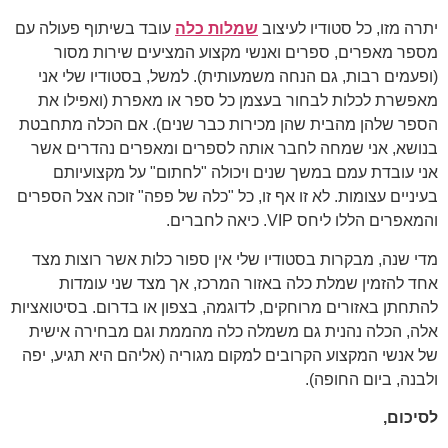
יתרה מזו, כל סטודיו לעיצוב
שמלות כלה
עובד בשיתוף פעולה עם
מספר מאפרים, ספרים ואנשי מקצוע המציעים שירות מסור
(ופעמים רבות, גם הנחה משמעותית). למשל, בסטודיו שלי אני
מאפשרת לכלות לבחור בעצמן כל ספר או מאפרת (ואפילו את
הספר שלהן מהבית שהן מכירות כבר שנים). אם הכלה מתחבטת
בנושא, אני שמחה לחבר אותה לספרים ומאפרים נהדרים אשר
אני עובדת עמם במשך שנים ויכולה "לחתום" על מקצועיותם
בעיניים עצומות. לא זו אף זו, כל "כלה של פפה" זוכה אצל הספרים
והמאפרים הללו ליחס VIP. כיאה לחברים.
מדי שנה, מבקרות בסטודיו שלי אין ספור כלות אשר רוצות מצד
אחד להזמין שמלת כלה באזור המרכז, אך מצד שני עומדות
להתחתן באזורים מרוחקים, לדוגמה, בצפון או בדרום. בסיטואציות
אלה, הכלה נהנית גם משמלה כלה מהממת וגם מבחירה אישית
של אנשי המקצוע הקרובים למקום מגוריה (אליהם היא תגיע, יפה
ולבנה, ביום החופה).
לסיכום,