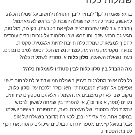
שמלות כלה
ברגע שאמרת "כן!" לבחיר ליבך התחלת לחשוב על שמלת הכלה.
למעשה, סביר להניח שהשמלה יושבת לך בראש לא מאתמול
(והרבה עוד לפני שהבחורצ'יק שלף את הטבעת). בקיצור, מזל טוב,
הגיע גם הרגע שלך. זהו הרגע שבו חלומות על גזרות ובדים עומדים
להפוך למציאות. שמלת כלה חייבת להיות אלגנטית, סקסית,
צנועה, מקסימה, מדהימה, עוצרת נשימה וכל הסופרלטיבים נכונים.
כעת, נשאלת השאלה,
סלון כלות
או סטודיו לשמלות כלה?
מה ההבדל בין סלון כלות לבין סטודיו לשמלות כלה?
כל כלה אשר מתלבטת בעניין השמלה המיועדת יכולה לבחור בשני
אפיקים אל "הארץ המובטחת". היא יכולה "ללכת על"
סלון כלות
,
מקום שבו לא רק מעצבים את השמלה אלא גם מספקים שירותים
נלווים (ספר, איפור וכו'), או להפריד בין שמחה לששון ולרכוש
שמלת כלה בסטודיו של מעצבת. כעת, התספורת והאיפור יושלמו
במקום אחר. מה עדיף? ובכן, לכאורה מדובר בשאלה של אופי,
אבל בפועל קיימים מספר יתרונות בולטים שיכולים להטות את הכף
לטובת הסטודיו.