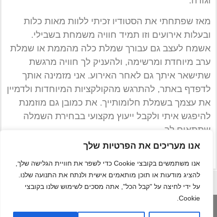
וגזרה.
מאז שפתחתי את הסטודיו זכיתי ללוות מאות כלות
ובעלות אירועים וזו תמיד חוויה משמחת בשבילי.
אשמח לעצב גם עבורך שמלת כלה מהממת או שמלת
ערב מיוחדת ומרשימה, ולהעניק לך חוויה מרגשת
שתישאר איתך גם לאחר האירוע. אני מזמינה אותך
לדפדף באתר, להתרגש מהקולקציות המיוחדות ולדמיין
את עצמך בשמלת חלומותייך. את כמובן גם מוזמנת
להיפגש איתי ולקבל ייעוץ מקצועי בבחירת השמלה
שתתאים לך.
אנו מעריכים את הפרטיות שלך
נתראה בשמחות ♥
אנו משתמשים בקובצי Cookie כדי לשפר את חוויית הגלישה שלך,
להציג מודעות או תוכן מותאמים אישית ולנתח את התנועה שלנו.
על ידי לחיצה על "קבל הכל", אתה מסכים לשימוש שלנו בקובצי
Cookie.
תקנון שימוש
הצהרת נגישות
בניית אתר:
ומדיניות
נטלי קדוש